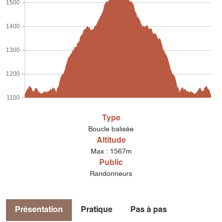
1500
1400
1300
1200
1100
Type
Boucle balisée
Altitude
Max : 1567m
Public
Randonneurs
Présentation
Pratique
Pas à pas