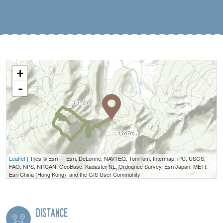
+
-
Leaflet
| Tiles © Esri — Esri, DeLorme, NAVTEQ, TomTom, Intermap, iPC, USGS,
FAO, NPS, NRCAN, GeoBase, Kadaster NL, Ordnance Survey, Esri Japan, METI,
Esri China (Hong Kong), and the GIS User Community
Distance