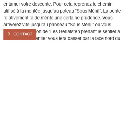
entamer votre descente. Pour cela reprenez le chemin
utilisé à la montée jusqu’au poteau “Sous Ménil”. La pente
relativement raide mérite une certaine prudence. Vous
arriverez vite jusqu’au panneau “Sous Ménil” où vous
suivrez la direction de “Les Gerlats”en prenant le sentier à
CONTACT
droite. Le petit sentier vous fera passer par la face nord du
Ménil, assez sauvage !
5) Depuis le poteau “les Gerlats” prendre la direction du
“Col de Mens” en prenant le même chemin qu’à la montée
afin de rejoindre votre point de départ
Présentation
Pratique
Pas à pas
Localisation