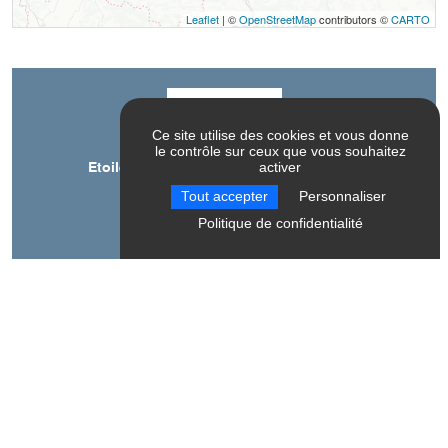
Leaflet
| ©
OpenStreetMap
contributors ©
CARTO
Contact
Ce site utilise des cookies et vous donne
le contrôle sur ceux que vous souhaitez
activer
Etoiles et Montagnes - Freddy Melmoux
38710
Saint-Baudille-et-Pipet
Tout accepter
Personnaliser
Politique de confidentialité
Langue parlée
Français