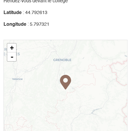
Rendez-vous devant le collège
Latitude
: 44.792613
Longitude
: 5.797321
+
-