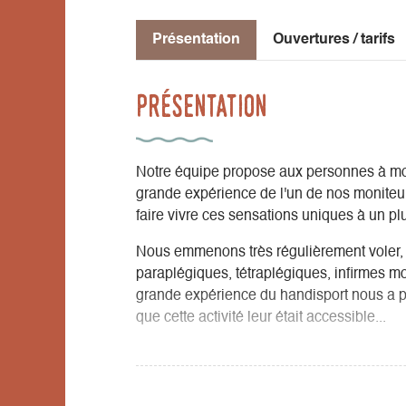
Présentation
Ouvertures / tarifs
Présentation
Notre équipe propose aux personnes à mobi
grande expérience de l'un de nos moniteur
faire vivre ces sensations uniques à un p
Nous emmenons très régulièrement voler, 
paraplégiques, tétraplégiques, infirmes mo
grande expérience du handisport nous a pe
que cette activité leur était accessible...
Vous pouvez réaliser en fauteuil tous les
les handicaps les plus "lourds", nous conse
pas trop longs.