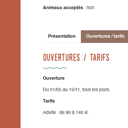
Animaux acceptés
: non
En fonction du ressenti du passager en l'ai
d'évolution, afin d'optimiser le confort du 
Le fauteuil de vol peut également être un o
Présentation
Ouvertures / tarifs
ne permet pas la pratique conventionnelle
Ouvertures / tarifs
Ouverture
Du 01/05 au 15/11, tous les jours.
Tarifs
Adulte : de 80 à 140 €.