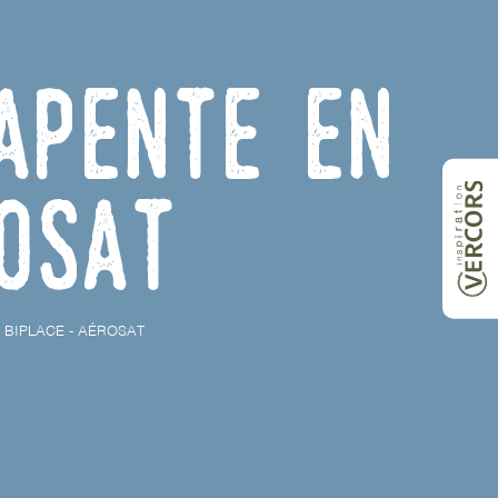
apente en
oSAT
 BIPLACE - AÉROSAT