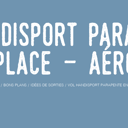
disport Par
place - Aér
BONS PLANS
IDÉES DE SORTIES
VOL HANDISPORT PARAPENTE EN