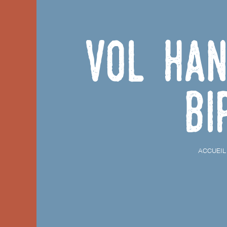
Vol han
bi
ACCUEIL