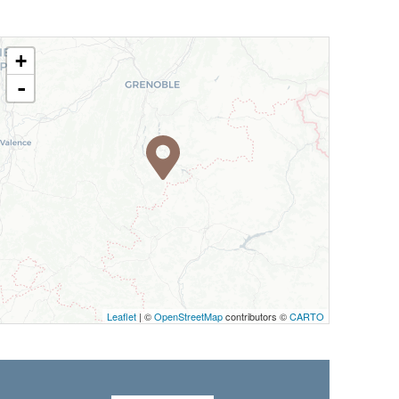
+
-
Leaflet
| ©
OpenStreetMap
contributors ©
CARTO