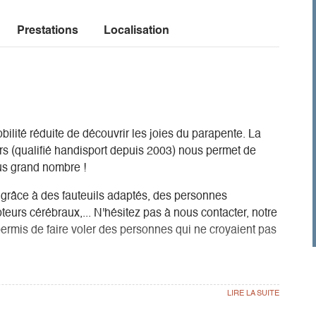
Prestations
Localisation
lité réduite de découvrir les joies du parapente. La
s (qualifié handisport depuis 2003) nous permet de
lus grand nombre !
grâce à des fauteuils adaptés, des personnes
teurs cérébraux,... N'hésitez pas à nous contacter, notre
rmis de faire voler des personnes qui ne croyaient pas
 vols présentés sur notre page Biplace. Cependant pour
illons de découvrir les sensations en l'air par des vols