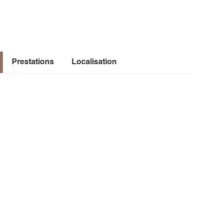
r, le moniteur peut adapter le temps de vol, ou la zone
passager en fauteuil.
util utilisé dans le cadre de seniors dont l'état physique
Prestations
Localisation
 du parapente en biplace.