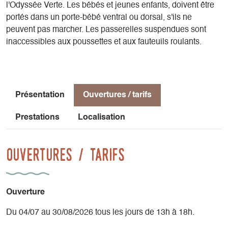
l'Odyssée Verte. Les bébés et jeunes enfants, doivent être
sève, les hôtes de la forêt, la régénération ...
portés dans un porte-bébé ventral ou dorsal, s'ils ne
peuvent pas marcher. Les passerelles suspendues sont
Vous pouvez venir librement aux horaires mentionnés. La
inaccessibles aux poussettes et aux fauteuils roulants.
réservation n'est obligatoire que pour les groupes scolaires,
centres de loisirs, maison des habitants, etc.
Présentation
Ouvertures / tarifs
Prestations
Localisation
Ouvertures / tarifs
Ouverture
Du 04/07 au 30/08/2026 tous les jours de 13h à 18h.