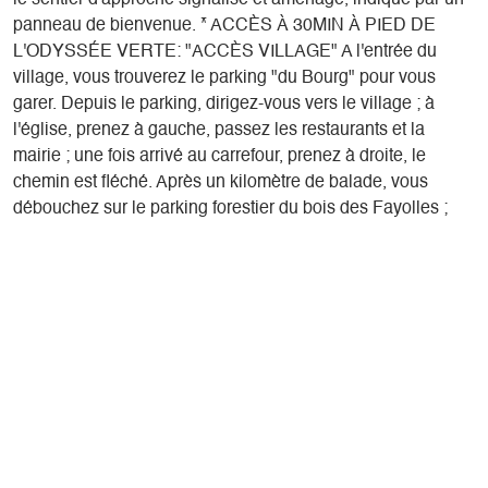
le sentier d'approche signalisé et aménagé, indiqué par un
panneau de bienvenue. * ACCÈS À 30MIN À PIED DE
L'ODYSSÉE VERTE: "ACCÈS VILLAGE" A l'entrée du
village, vous trouverez le parking "du Bourg" pour vous
garer. Depuis le parking, dirigez-vous vers le village ; à
l'église, prenez à gauche, passez les restaurants et la
mairie ; une fois arrivé au carrefour, prenez à droite, le
chemin est fléché. Après un kilomètre de balade, vous
débouchez sur le parking forestier du bois des Fayolles ;
continuez sur la route forestière, un panneau de bienvenue
vous guidera jusqu'à l'Odyssée Verte. * ACCÈS À 45MIN À
PIED DE L'ODYSSÉE VERTE: "SENTIER DE L'EAU"
Depuis le village prendre en voiture direction la station (à
droite de l'église), au rond point prenez la deuxième sortie.
Après 200m, vous trouverez le parking sur votre gauche
faisant face à une boulangerie. Prenez le départ du sentier
au fond du parking. Le sentier est fléché avec le logo de
l'Odyssée Verte (un petit oiseau les pattes en l'air). Le
sentier débouche sur le parking forestier du bois des