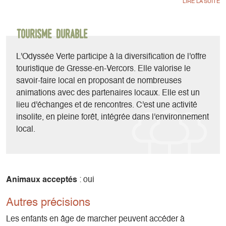
première rampe pour commencer l’immersion. A votre
rythme, vous progresserez sur le chemin aérien pour
prendre peu-à-peu de la hauteur.
Tourisme durable
Vous serez alors surpris de pouvoir adopter le point de vue
L'Odyssée Verte participe à la diversification de l'offre
d’un écureuil, humer les parfums de la nature et ressentir le
touristique de Gresse-en-Vercors. Elle valorise le
frémissement des hêtres au milieu des sapins. Un moment
savoir-faire local en proposant de nombreuses
magique !
animations avec des partenaires locaux. Elle est un
lieu d'échanges et de rencontres. C'est une activité
Tout au long de la promenade aérienne, vous aurez tout le
insolite, en pleine forêt, intégrée dans l'environnement
temps de vous laisser surprendre.
local.
Aux sensations nouvelles, olfactives et sensorielles, se
mêleront le plaisir de la découverte différemment, vue d'en
haut.
Animaux acceptés
: oui
Vous comprendrez mieux l'être vivant extraordinaire qu'est
Autres précisions
l'arbre à travers les thèmes choisis par les forestiers : la vie
Les enfants en âge de marcher peuvent accéder à
de l'arbre, son milieu, le feuillage, l'âge et la croissance, la