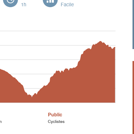
1h
Facile
Public
m
Cyclistes