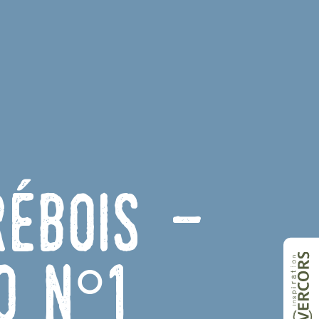
rébois -
o n°1