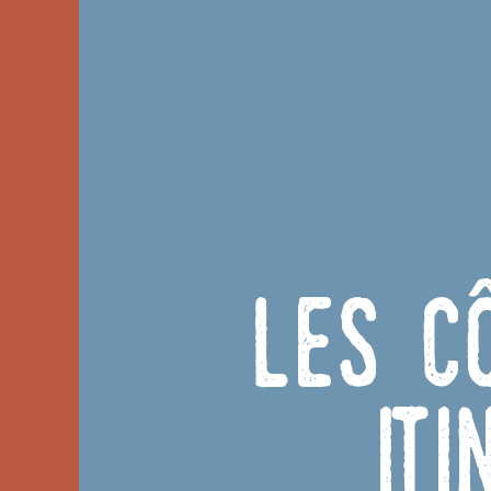
Les c
It