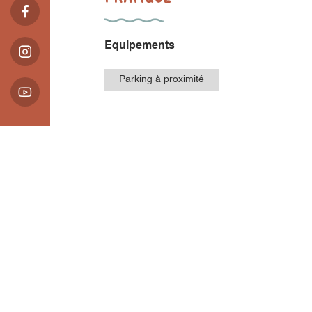
Equipements
Parking à proximité
Présentation
Pratique
Locali
Localisation
Place du village
38930 Lalley
Place du village, fontaine et quelques pla