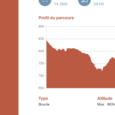
14.2km
241m
Profil du parcours
900
850
800
750
700
650
Type
Altitude
Boucle
Max : 863