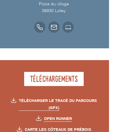
Place du village
38930
Lalley
Téléchargements
TÉLÉCHARGER LE TRACÉ DU PARCOURS
(GPX)
OPEN RUNNER
CARTE LES CÔTEAUX DE PRÉBOIS