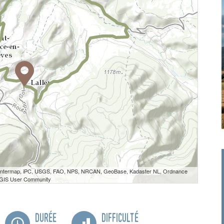
 Intermap, iPC, USGS, FAO, NPS, NRCAN, GeoBase, Kadaster NL, Ordnance
e GIS User Community
Durée
Difficulté