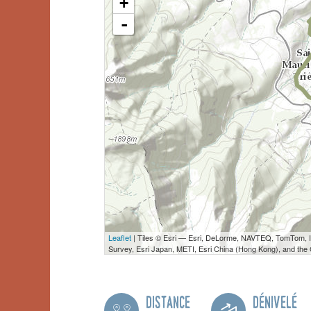
+
-
Leaflet
| Tiles © Esri — Esri, DeLorme, NAVTEQ, TomTom,
Survey, Esri Japan, METI, Esri China (Hong Kong), and th
Distance
Dénivelé