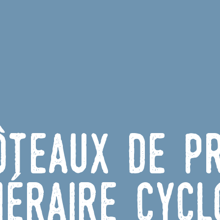
ôteaux de P
inéraire cycl