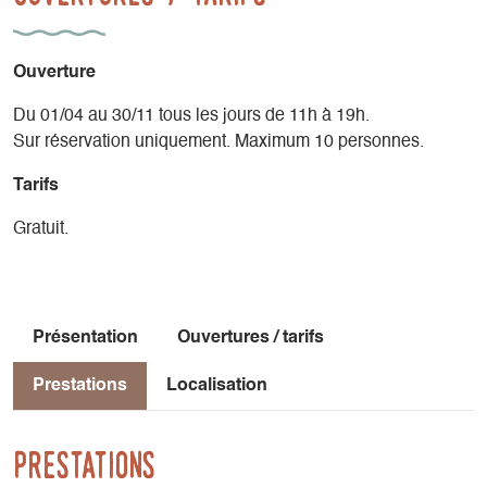
d’hiver en prévision des verglas prochains sur toute la
montagne. »
Ouverture
Jean Giono Les Vraies Richesses VII, 247.
« Je suis celui qui entre dans tous les villages et se plante
Du 01/04 au 30/11 tous les jours de 11h à 19h.
devant l’atelier du Maréchal-ferrant et regarde, ou devant
Sur réservation uniquement. Maximum 10 personnes.
l’atelier du menuisier, ou devant celui qui aiguise la faux . . .
Tarifs
»
Gratuit.
Présentation
Ouvertures / tarifs
Prestations
Localisation
Prestations