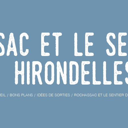
sac et le se
Hirondelle
EIL
BONS PLANS
IDÉES DE SORTIES
ROCHASSAC ET LE SENTIER 