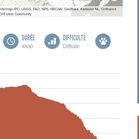
 Intermap, iPC, USGS, FAO, NPS, NRCAN, GeoBase, Kadaster NL, Ordnance
e GIS User Community
Durée
Difficulté
4h30
Difficile