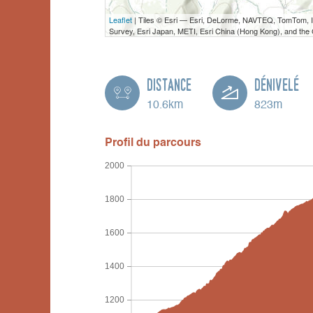
Leaflet
| Tiles © Esri — Esri, DeLorme, NAVTEQ, TomTom,
Survey, Esri Japan, METI, Esri China (Hong Kong), and th
Distance
Dénivelé
10.6km
823m
Profil du parcours
2000
1800
1600
1400
1200