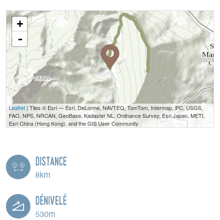
+
-
Leaflet
| Tiles © Esri — Esri, DeLorme, NAVTEQ, TomTom, Intermap, iPC, USGS,
FAO, NPS, NRCAN, GeoBase, Kadaster NL, Ordnance Survey, Esri Japan, METI,
Esri China (Hong Kong), and the GIS User Community
Distance
8km
Dénivelé
530m