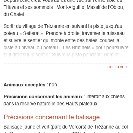
Depuis cette crête vous aurez une vue sur l'ensemble du
Trièves et ses sommets : Mont-Aiguille, Massif de l'Obiou,
du Chatel …
Sortir du village de Trézanne en suivant la piste jusqu'au
poteau « Seiterat ». Prendre à droite, traverser le ruisseau
et suivre le sentier qui monte entre des haies, couper la
piste au niveau du poteau « Les Brutinels » pour poursuivre
tout droit sur le sentier. Suivre la piste pendant 100m et
retrouver le sentier qui remonte sur la droite jusqu'au col de
Papavet (1245m). Quitter la GTV pour prendre, a droite, le
sentier en direction du Goutaroux. Après un poteau de
rappel, il se redresse et se développe en larges lacets.
Animaux acceptés
: non
Traverser la fin d’une piste forestière et suivre la crête
Précisions concernant les animaux
: Interdit aux chiens
boisée qui se dénude peu à peu et mène au rocher de
dans la réserve naturelle des Hauts plateaux
l'Aubeyron (1553m). Continuer à suivre la crête (balisages
jaunes sur les rochers) jusqu'à un escarpement boisé qui
Précisions concernant le balisage
s'escalade facilement pour atteindre le Goutaroux (1543m).
Le retour s'effectue par le même itinéraire.
Balisage jaune et vert (parc du Vercors) de Trézanne au col