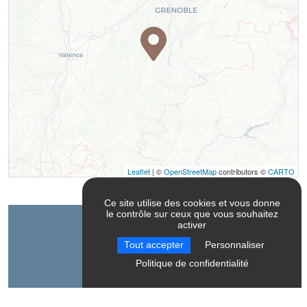
Leaflet
| ©
OpenStreetMap
contributors ©
CARTO
Ce site utilise des cookies et vous donne
le contrôle sur ceux que vous souhaitez
activer
Contact
Tout accepter
Personnaliser
Politique de confidentialité
Association Astrieves
Les Dolomites
Après le porche du bâtiment au dessus de la piscine