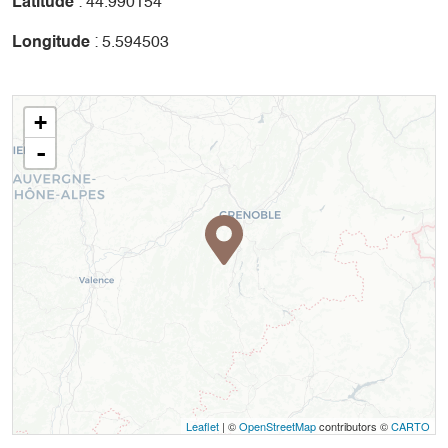
Latitude
: 44.990154
Longitude
: 5.594503
+
-
Leaflet
| ©
OpenStreetMap
contributors ©
CARTO