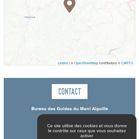
Leaflet
| ©
OpenStreetMap
contributors ©
CARTO
Contact
Bureau des Guides du Mont Aiguille
Col de l'Arzelier
38650
Château-Bernard
Ce site utilise des cookies et vous donne
le contrôle sur ceux que vous souhaitez
activer