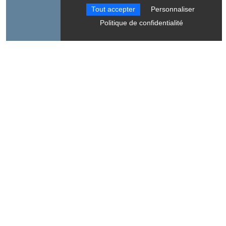
Tout accepter
Personnaliser
Politique de confidentialité
Langues parlées
Anglais
Espagnol
Français
A découvrir aussi