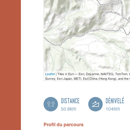
Leaflet
| Tiles © Esri — Esri, DeLorme, NAVTEQ, TomTom,
Survey, Esri Japan, METI, Esri China (Hong Kong), and th
Distance
Dénivelé
50.8km
1046m
Profil du parcours