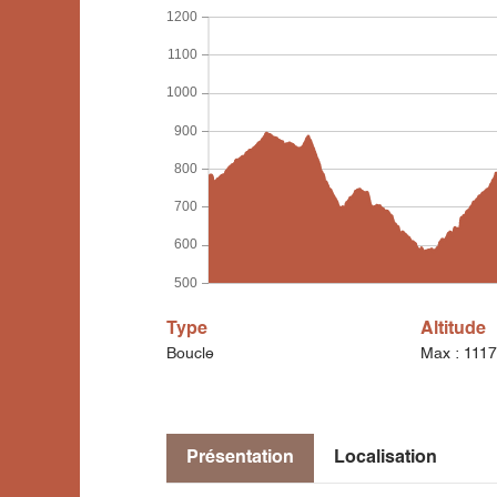
1200
1100
1000
900
800
700
600
500
Type
Altitude
Boucle
Max : 111
Présentation
Localisation