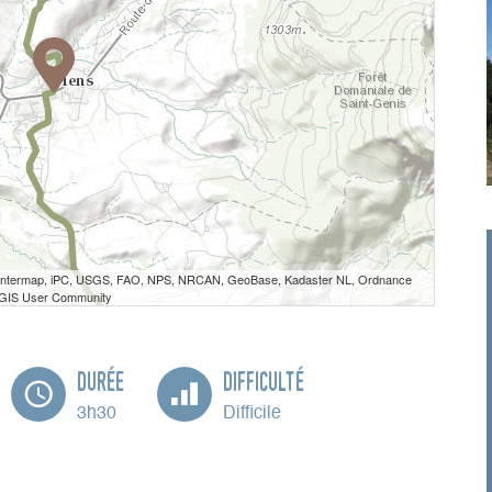
 Intermap, iPC, USGS, FAO, NPS, NRCAN, GeoBase, Kadaster NL, Ordnance
e GIS User Community
Durée
Difficulté
3h30
Difficile