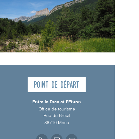
Point de départ
Entre le Drac et l’Ebron
Office de tourisme
Rue du Breuil
38710
Mens