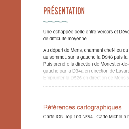
Présentation
Une échappée belle entre Vercors et Dévol
de difficulté moyenne.
Au départ de Mens, charmant chef-lieu du 
au sommet, sur la gauche la D346 puis la
Puis prendre la direction de Monestier-de
gauche par la D34a en direction de Lavars
Emprunter la D526 en direction de Mens sur
Monestier-du-Percy, Serre des Bailes et P
À Prébois, la D216 vous conduit au pied d
Le retour se fera sur Mens par le col de Me
et-Pipet.
Références cartographiques
Carte IGN Top 100 N°54 - Carte Michelin 