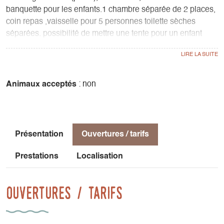
banquette pour les enfants.1 chambre séparée de 2 places,
coin repas ,vaisselle pour 5 personnes toilette sèches
séparées. possibilité de mettre une tente pour un enfant
supplémentaire (tente fournie) possibilité sur commande
d'un petit-déjeuner, panier pique-nique, tartes salées tout à
base de produits locaux biologiques.
Animaux acceptés
: non
Présentation
Ouvertures / tarifs
Prestations
Localisation
Ouvertures / tarifs