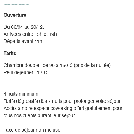
✦ Un grand parc arboré qui s’étend jusqu’aux rives du lac,
parfait pour se détendre, lire ou simplement profiter de la
nature.
Ouverture
Du 06/04 au 20/12.
✦ Activités pour tous les goûts grâce à nos partenaires :
Arrivées entre 15h et 19h
planche à voile, paddle, vélo, randonnées, passerelles
Départs avant 11h.
himalayennes et bien plus encore.
Tarifs
Chambre double : de 90 à 150 € (prix de la nuitée)
Petit déjeuner : 12 €.
4 nuits minimum
Tarifs dégressifs dès 7 nuits pour prolonger votre séjour.
Accès à notre espace coworking offert gratuitement pour
tous nos clients durant leur séjour.
Taxe de séjour non incluse.