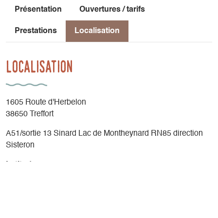
Présentation
Ouvertures / tarifs
Prestations
Localisation
Localisation
1605 Route d'Herbelon
38650 Treffort
A51/sortie 13 Sinard Lac de Montheynard RN85 direction
Sisteron
Latitude
: 44.898078
Longitude
: 5.674102
Altitude
: 492m