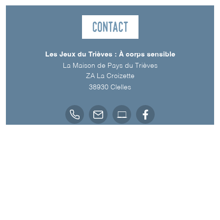
Contact
Les Jeux du Trièves : À corps sensible
La Maison de Pays du Trièves
ZA La Croizette
38930
Clelles
Langue parlée
Français