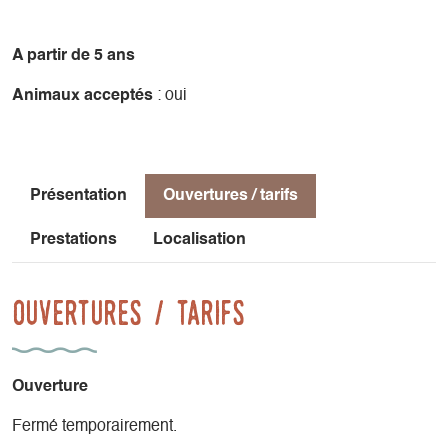
bientôt à La Maison de Pays du Trièves !
-Pour toute la famille.
A partir de 5 ans
- Renseignements à l'Office de Tourisme 04 82 62 63 50.
Animaux acceptés
: oui
Présentation
Ouvertures / tarifs
Prestations
Localisation
Ouvertures / tarifs
Ouverture
Fermé temporairement.