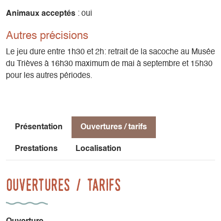
Animaux acceptés
: oui
- 2h. Départ au musée de Mens.
- Location de la sacoche à 16€ pour une famille, incluant
Autres précisions
l'entrée au musée.
- Pour toute la famille.
Le jeu dure entre 1h30 et 2h: retrait de la sacoche au Musée
du Trièves à 16h30 maximum de mai à septembre et 15h30
pour les autres périodes.
Présentation
Ouvertures / tarifs
Prestations
Localisation
Ouvertures / tarifs