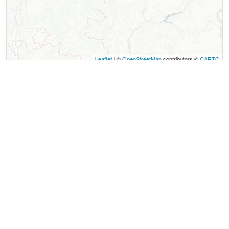
Leaflet
| ©
OpenStreetMap
contributors ©
CARTO
Contact
Les Jeux du Trièves : Visite Exploration du Musée du
Trièves et du Centre de Mens
Place de la Halle
38710
Mens
Langue parlée