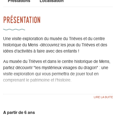
Prestations
Localisation
Présentation
Une visite exploration du musée du Trièves et du centre
historique du Mens -découvrez les jeux du Trièves et des
idées d'activités à faire avec des enfants !
Au musée du Trièves et dans le centre historique de Mens,
partez découvrir "les mystérieux visages du dragon" : une
visite exploration qui vous permettra de jouer tout en
comprenant le patrimoine et l'histoire.
Un sacoche pleine de surprises vous attend en location au
musée!
Départ conseillé en début d'aprèes-midi aux jours et
horaires d'ouverture du musée.
A partir de 6 ans