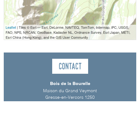
Leaflet
| Tiles © Esri — Esri, DeLorme, NAVTEQ, TomTom, Intermap, iPC, USGS,
FAO, NPS, NRCAN, GeoBase, Kadaster NL, Ordnance Survey, Esri Japan, METI,
Esri China (Hong Kong), and the GIS User Community
Contact
Bois de la Bourelle
Maison du Grand Veymont
Gresse-en-Vercors 1250
38650
Gresse-en-Vercors