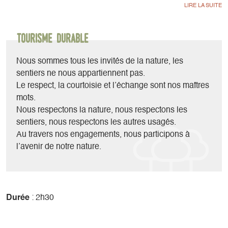
avec les tracés des parcours. Plus besoin de carte pour
vous diriger. Vous profiterez des paysages ! Locations
toutes durées, toutes tailles, toutes gammes et toute
Tourisme durable
l'année.
Nous proposons aussi des sorties accompagnées par notre
Nous sommes tous les invités de la nature, les
moniteur Yohan.
sentiers ne nous appartiennent pas.
Le respect, la courtoisie et l’échange sont nos maîtres
mots.
Nous respectons la nature, nous respectons les
sentiers, nous respectons les autres usagés.
Au travers nos engagements, nous participons à
l’avenir de notre nature.
Durée
: 2h30