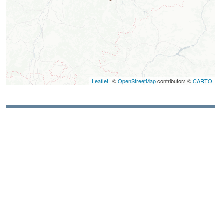
Leaflet
| ©
OpenStreetMap
contributors ©
CARTO
Contact
Magasin Grillet Sports
1898, route du Grand Veymont
La Station
38650
Gresse-en-Vercors