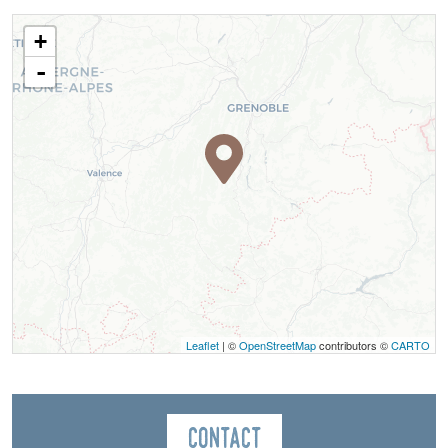
+
-
Leaflet
| ©
OpenStreetMap
contributors ©
CARTO
Contact