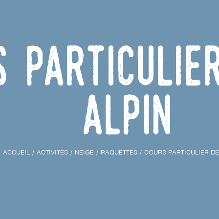
 particulie
alpin
ACCUEIL
ACTIVITÉS
NEIGE
RAQUETTES
COURS PARTICULIER DE