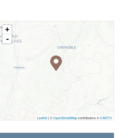
+
-
Leaflet
| ©
OpenStreetMap
contributors ©
CARTO