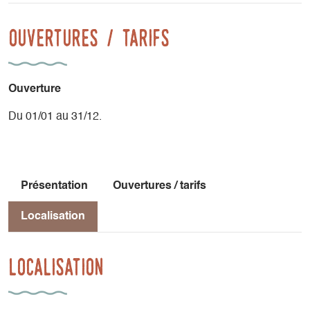
manipulation cachée, la marotte...n'auront plus de secret
pour vous. Vous deviendrez pour un instant,
Ouvertures / tarifs
marionnettistes.
Ouverture
Du 01/01 au 31/12.
Présentation
Ouvertures / tarifs
Localisation
Localisation