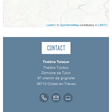
Leaflet
| ©
OpenStreetMap
contributors ©
CARTO
Contact
Théâtre Talabar
Théâtre Talabar
Domaine de Talon
97 chemin de grignolet
38710
Châtel-en-Trièves