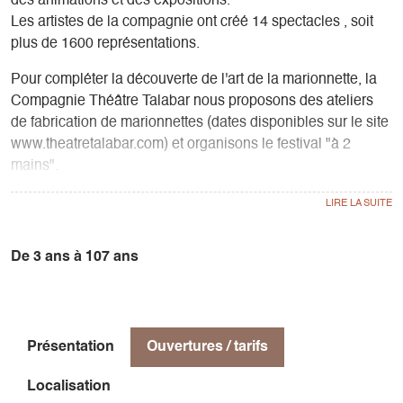
des animations et des expositions.
Les artistes de la compagnie ont créé 14 spectacles , soit
plus de 1600 représentations.
Pour compléter la découverte de l'art de la marionnette, la
Compagnie Théâtre Talabar nous proposons des ateliers
de fabrication de marionnettes (dates disponibles sur le site
www.theatretalabar.com) et organisons le festival "à 2
mains".
A pas louper à Chatel-en-Trièves : La Maison des
Marionnettes abrite le petit monde de la compagnie de
théâtre Talabar. C'est un lieu d'exposition, un espace pour
De 3 ans à 107 ans
manipuler des marionnettes, expérimenter le théâtre
d'ombres et des jeux interactifs. Un moment magique à
partager en famille !
Présentation
Ouvertures / tarifs
Lors de votre visite vous découvrirez l'envers du décor: les
marionnettes à gaines, à tige, les silhouettes, le castelet, la
Localisation