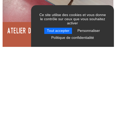
Ce site utilise des cookies et vous donne
le contrôle sur ceux que vous souhaitez
activer
RÉINITIALISER LES
Atelier découverte vannerie pour tous
Tout accepter
Personnaliser
FILTRES
Politique de confidentialité
Mens