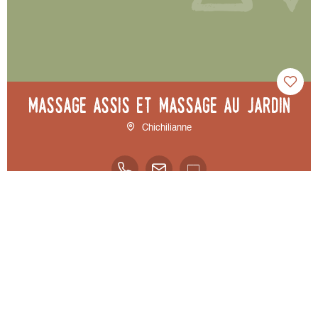
Massage assis et massage au jardin
RÉINITIALISER LES
Chichilianne
FILTRES