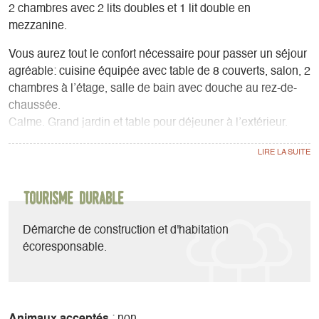
2 chambres avec 2 lits doubles et 1 lit double en
mezzanine.
Vous aurez tout le confort nécessaire pour passer un séjour
agréable: cuisine équipée avec table de 8 couverts, salon, 2
chambres à l’étage, salle de bain avec douche au rez-de-
chaussée.
Calme. Grand jardin et table pour déjeuner à l’extérieur.
Au village : terrain de boules et square.
Chambre avec 1 lit en 160 et 1 lit en 80
Chambre avec un lit en 140 et un couchage en mezzanine
Tourisme durable
sous pente en 140 (lit cabane)
Canapé avec couchage d'appoint en 140 dans le salon
Démarche de construction et d'habitation
écoresponsable.
Possibilité de louer 2 chambres supplémentaires (chacune
avec un lit en 140) sur demande.
Animaux acceptés
: non