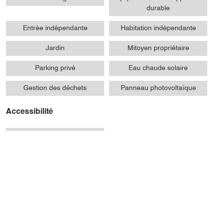
durable
Entrée indépendante
Habitation indépendante
Jardin
Mitoyen propriétaire
Parking privé
Eau chaude solaire
Gestion des déchets
Panneau photovoltaïque
Accessibilité
Non accessible en fauteuil
roulant
Présentation
Ouvertures / tarifs