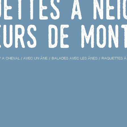
ettes à nei
eurs de Mon
A CHEVAL / AVEC UN ÂNE
BALADES AVEC LES ÂNES
RAQUETTES À