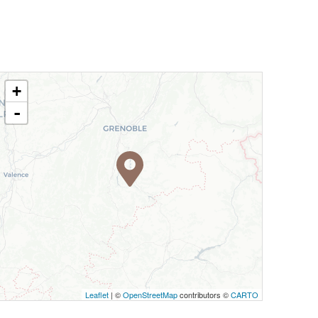
+
-
Leaflet
| ©
OpenStreetMap
contributors ©
CARTO