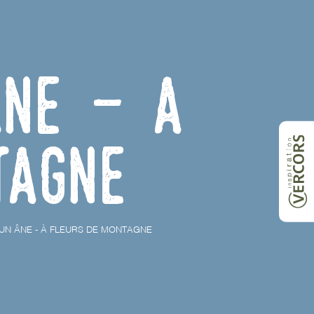
âne - À
tagne
UN ÂNE - À FLEURS DE MONTAGNE