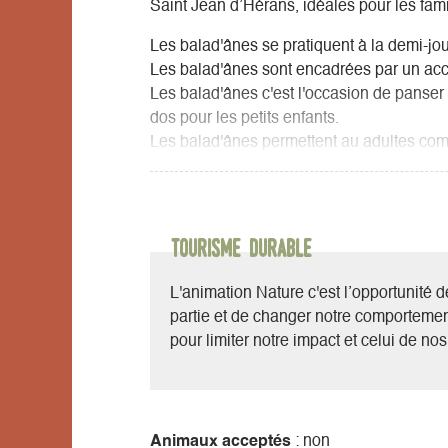
Saint Jean d’Hérans, idéales pour les famil
Les balad'ânes se pratiquent à la demi-jou
Les balad'ânes sont encadrées par un ac
Les balad'ânes c'est l'occasion de panser 
dos pour les petits enfants.
Les balad'ânes permettent au adultes com
avec un âne et la nature.
Tourisme durable
L'animation Nature c'est l’opportunité
partie et de changer notre comportemen
pour limiter notre impact et celui de no
Animaux acceptés
: non