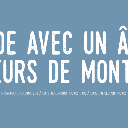
de avec un 
eurs de Mon
A CHEVAL / AVEC UN ÂNE
BALADES AVEC LES ÂNES
BALADE AVEC 