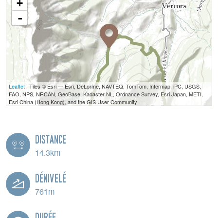
+
-
Leaflet
| Tiles © Esri — Esri, DeLorme, NAVTEQ, TomTom, Intermap, iPC, USGS,
FAO, NPS, NRCAN, GeoBase, Kadaster NL, Ordnance Survey, Esri Japan, METI,
Esri China (Hong Kong), and the GIS User Community
Distance
14.3km
Dénivelé
761m
Durée