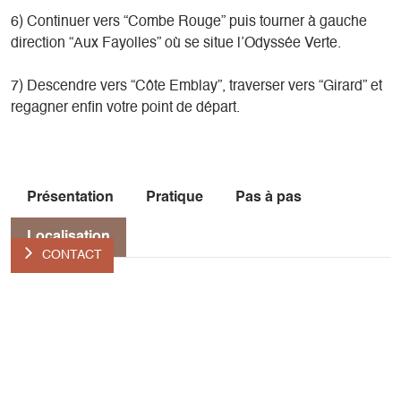
6) Continuer vers “Combe Rouge” puis tourner à gauche
direction “Aux Fayolles” où se situe l’Odyssée Verte.
7) Descendre vers “Côte Emblay”, traverser vers “Girard” et
regagner enfin votre point de départ.
Présentation
Pratique
Pas à pas
Localisation
CONTACT
Localisation
Parking du champs de l'Herse
38650 Gresse-en-Vercors