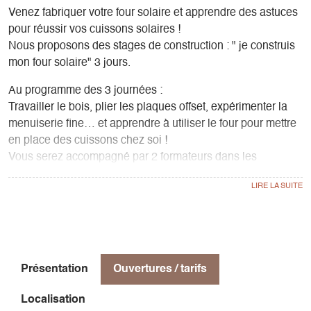
Venez fabriquer votre four solaire et apprendre des astuces
pour réussir vos cuissons solaires !
Nous proposons des stages de construction : " je construis
mon four solaire" 3 jours.
Au programme des 3 journées :
Travailler le bois, plier les plaques offset, expérimenter la
menuiserie fine… et apprendre à utiliser le four pour mettre
en place des cuissons chez soi !
Vous serez accompagné par 2 formateurs dans les
différentes étapes de mise en œuvre.
Ce sera l'occasion de manier des outils d'antan, de réaliser
un objet complexe à partir de matériaux de récupération et
de gagner en autonomie en bricolage.
Chaque participant·e (ou binôme de participant·es) repartira
avec son four prêt à l’emploi !
Présentation
Ouvertures / tarifs
Pique-nique tiré du sac pour les repas du midi. Cuissons
Localisation
solaires et dégustations réalisées si la météo est de la