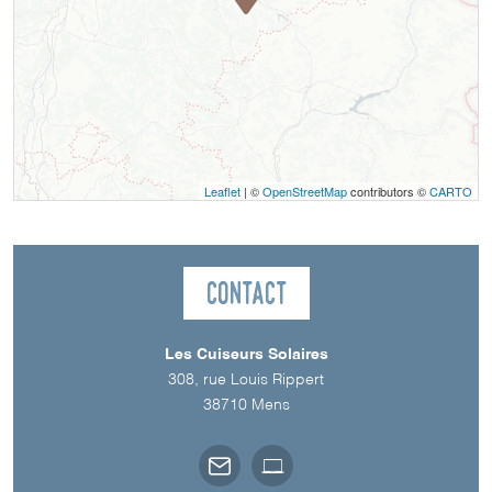
Leaflet
| ©
OpenStreetMap
contributors ©
CARTO
Contact
Les Cuiseurs Solaires
308, rue Louis Rippert
38710
Mens