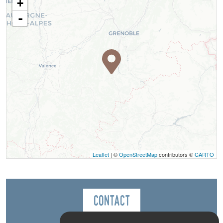
+
-
Leaflet
| ©
OpenStreetMap
contributors ©
CARTO
Contact