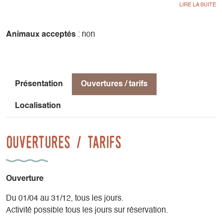
- Falaises écoles, d’une hauteur comprise entre 15 et 30 m,
équipées de voies de différents niveaux.
Animaux acceptés
: non
- Falaises grandes voies, de nombreux itinéraires
parcourent
la barrière Est du Vercors, certains comme la voie normale
du Mont Aiguille
Présentation
Ouvertures / tarifs
sont accessibles aux débutants.
Localisation
Ouvertures / tarifs
Ouverture
Du 01/04 au 31/12, tous les jours.
Activité possible tous les jours sur réservation.