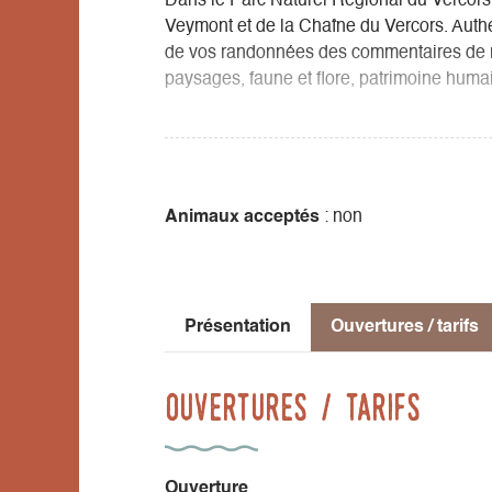
Dans le Parc Naturel Régional du Vercors,
Veymont et de la Chaîne du Vercors. Authen
de vos randonnées des commentaires de 
paysages, faune et flore, patrimoine humai
Balades 1/2 journée, randonnées journée
nombreuses balades et randonnées tout a
Découvrez également la région du Trièves
Animaux acceptés
: non
Plateaux du Vercors, site historique et n
sur les Hauts Plateaux, en bivouac ou refu
selon votre niveau et vos envies…
Présentation
Ouvertures / tarifs
Ouvertures / tarifs
Ouverture