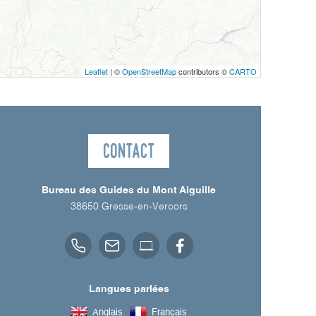
Leaflet
| ©
OpenStreetMap
contributors ©
CARTO
Contact
Bureau des Guides du Mont Aiguille
38650
Gresse-en-Vercors
Langues parlées
Anglais
Français