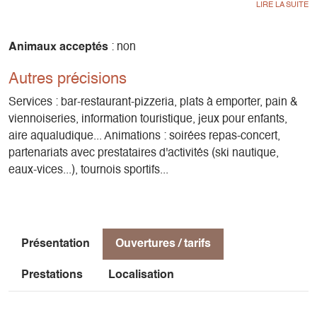
La terrasse équipée, le poêle à bois et la position aérienne
permettent de se sentir dans la peau d'un aventurier...
Impression renforcée par la toile qui couvre les chambres et
Animaux acceptés
: non
la salle. Un séjour dans la Tente Trappeur Solstice permet
Autres précisions
de bénéficier de l'ensemble des infrastructures et services
du Camping de la Plage - Alpes, Vercors et Trièves et
Services : bar-restaurant-pizzeria, plats à emporter, pain &
d'accéder aux activités nautiques et de pleine nature dU
viennoiseries, information touristique, jeux pour enfants,
Lac de Monteynard et de la région.
aire aqualudique... Animations : soirées repas-concert,
partenariats avec prestataires d'activités (ski nautique,
eaux-vices...), tournois sportifs...
Présentation
Ouvertures / tarifs
Prestations
Localisation