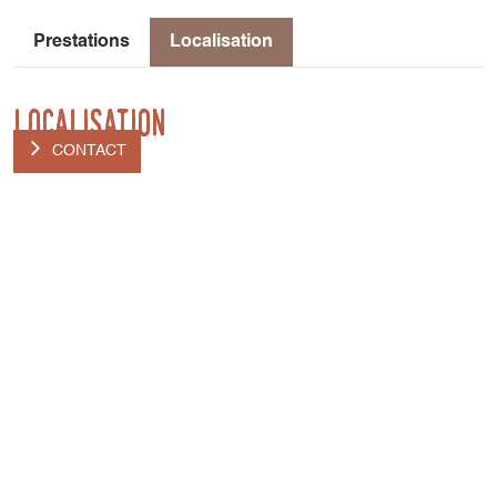
Prestations
Localisation
Localisation
CONTACT
Sous Jullières
Lac de Monteynard
4049 route du lac
38650 Treffort
De Paris – Lyon – Grenoble : A51 – Sortie n°13 « Sinard –
Lac de Monteynard Avignonnet » – Continuer sur D110
Direction Treffort et suivre Camping de la Plage. De
Marseille – Sisteron – Monestier de Clermont : D1075 –
D110 Direction « Sinard » puis »Treffort » et Camping de la
Plage.