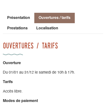
ses rhums arrangés saisonniers 'Trièves', inspirés par les
trésors botaniques montagnards. C'est l'occasion parfaite
de vous imprégner de l'art de la distillation et de savourer
Présentation
Ouvertures / tarifs
l'excellence des créations artisanales, de l'alambic à la
bouteille.
Prestations
Localisation
Ouvertures / tarifs
Ouverture
Du 01/01 au 31/12 le samedi de 10h à 17h.
Tarifs
Accès libre.
Modes de paiement