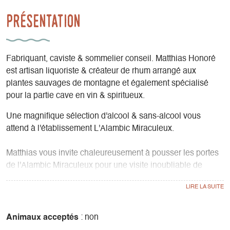
Présentation
Fabriquant, caviste & sommelier conseil. Matthias Honoré
est artisan liquoriste & créateur de rhum arrangé aux
plantes sauvages de montagne et également spécialisé
pour la partie cave en vin & spiritueux.
Une magnifique sélection d'alcool & sans-alcool vous
attend à l'établissement L'Alambic Miraculeux.
Matthias vous invite chaleureusement à pousser les portes
de l'Alambic Miraculeux pour une visite inoubliable de
l'atelier et la cave, suivie d'une dégustation commentée. Il
aura le plaisir de partager avec vous sa passion et son
savoir-faire unique de liquoriste. Découvrez les secrets de
fabrication de sa liqueur de plantes 'Vercors' (Médaille
Animaux acceptés
: non
d'argent au concours mondial des spiritueux !), ainsi que de