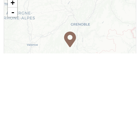
+
-
Leaflet
| ©
OpenStreetMap
contributors ©
CARTO
Contact