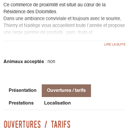
Ce commerce de proximité est situé au cœur de la
Résidence des Dolomites.
Dans une ambiance conviviale et toujours avec le sourire,
Thierry et Nadège vous accueillent toute l’année et propose
une large gamme de produits : pain, fruits et
légumes, produits frais, produits locaux, régionaux et
biologiques, surgelés, glaces, épicerie, vins, bières
régionales, droguerie, souvenirs … Un service de livraison
à domicile est proposé pour les personnes âgées ou à
Animaux acceptés
: non
mobilité réduite.
Présentation
Ouvertures / tarifs
Prestations
Localisation
Ouvertures / tarifs