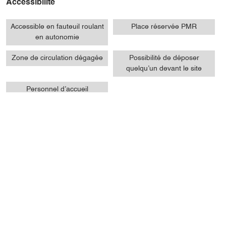
Accessibilité
Accessible en fauteuil roulant
Place réservée PMR
en autonomie
Zone de circulation dégagée
Possibilité de déposer
quelqu’un devant le site
Personnel d’accueil
sensibilisé à l’accueil des
personnes en situation de
handicap
Présentation
Ouvertures / tarifs
Prestations
Localisation