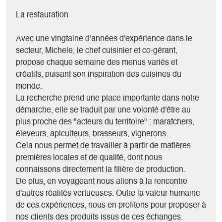
- Petite épicerie de produits du Trièves ;
La restauration
- Pension complète pour le Gîte "Chez Lulu" : formules petit-
déjeuner, pique-nique, dîner ;
Avec une vingtaine d'années d'expérience dans le
- Accueil d'événements privés, possibilité de privatiser la
secteur, Michele, le chef cuisinier et co-gérant,
salle : mariages, fêtes de famille, événements
propose chaque semaine des menus variés et
professionnels ;
créatifs, puisant son inspiration des cuisines du
- Plats à emporter, traiteur ;
monde.
- Accueil d'expositions, présentations, vernissages ;
La recherche prend une place importante dans notre
- Le mardi soir, co-organisation et accueil du Marché de
démarche, elle se traduit par une volonté d'être au
producteurs et artisans du Percy et des événements festifs
plus proche des "acteurs du territoire" : maraîchers,
associés (concerts, théâtre..) ;
éleveurs, apiculteurs, brasseurs, vignerons...
Cela nous permet de travailler à partir de matières
premières locales et de qualité, dont nous
connaissons directement la filière de production.
De plus, en voyageant nous allons à la rencontre
d'autres réalités vertueuses. Outre la valeur humaine
de ces expériences, nous en profitons pour proposer à
nos clients des produits issus de ces échanges.