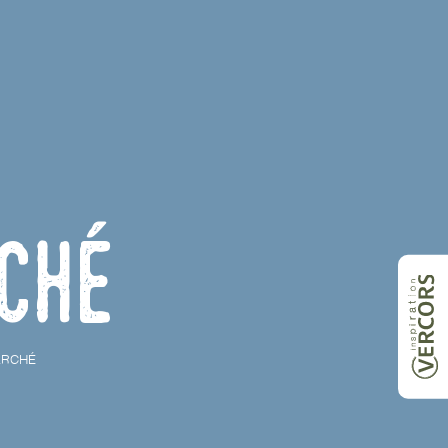
ché
ARCHÉ