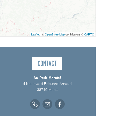
Leaflet
| ©
OpenStreetMap
contributors ©
CARTO
Contact
Au Petit Marché
4 boulevard Edouard Arnaud
38710
Mens