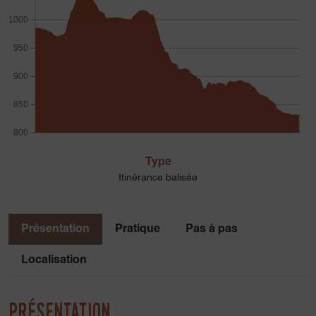
1000
950
900
850
800
Type
Itinérance balisée
Présentation
Pratique
Pas à pas
Localisation
Présentation