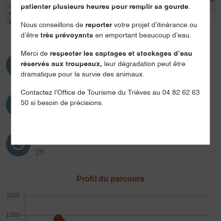
Leaflet
| Tiles © Esri — Esri, DeLorme, NAVTEQ, TomTom, Intermap, iPC, USGS,
patienter plusieurs heures pour remplir sa gourde
.
FAO, NPS, NRCAN, GeoBase, Kadaster NL, Ordnance Survey, Esri Japan, METI,
Esri China (Hong Kong), and the GIS User Community
Nous conseillons de
reporter
votre projet d’itinérance ou
d’être
très prévoyants
en emportant beaucoup d’eau.
Merci de
respecter les captages et stockages d’eau
Distance
réservés aux troupeaux,
leur dégradation peut être
4.5km
dramatique pour la survie des animaux.
Contactez l’Office de Tourisme du Trièves au 04 82 62 63
Dénivelé
50 si besoin de précisions.
79m
Durée
2h
Profil du parcours
1100
1050