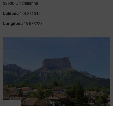
38930 Chichilianne
Latitude
: 44.811049
Longitude
: 5.573223