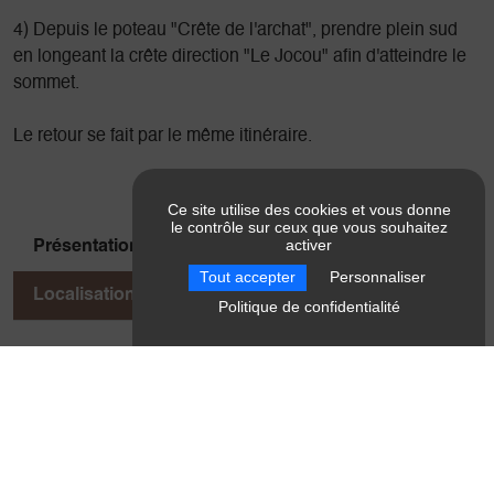
4) Depuis le poteau "Crête de l'archat", prendre plein sud
en longeant la crête direction "Le Jocou" afin d'atteindre le
sommet.
Le retour se fait par le même itinéraire.
Ce site utilise des cookies et vous donne
le contrôle sur ceux que vous souhaitez
activer
Présentation
Pratique
Pas à pas
Tout accepter
Personnaliser
Localisation
Politique de confidentialité
Localisation
Bergerie du Jocou
38930 Lalley