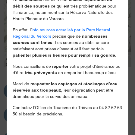
La
sécheresse
entraine une
baisse importante du
+
débit des sources
ce qui est très problématique pour
-
l’itinérance, notamment sur la Réserve Naturelle des
Hauts-Plateaux du Vercors.
En effet, l’
info sources actualisé par le Parc Naturel
Régional du Vercors
précise que de
nombreuses
sources sont taries
. Les sources au débit encore
satisfaisant sont prises d’assaut et il faut parfois
Leaflet
| Tiles © Esri — Esri, DeLorme, NAVTEQ, TomTom, Intermap, iPC, USGS,
patienter plusieurs heures pour remplir sa gourde
.
FAO, NPS, NRCAN, GeoBase, Kadaster NL, Ordnance Survey, Esri Japan, METI,
Esri China (Hong Kong), and the GIS User Community
Nous conseillons de
reporter
votre projet d’itinérance ou
d’être
très prévoyants
en emportant beaucoup d’eau.
Merci de
respecter les captages et stockages d’eau
Distance
réservés aux troupeaux,
leur dégradation peut être
7.5km
dramatique pour la survie des animaux.
Contactez l’Office de Tourisme du Trièves au 04 82 62 63
Dénivelé
50 si besoin de précisions.
660m