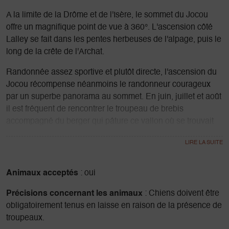
A la limite de la Drôme et de l'Isère, le sommet du Jocou
offre un magnifique point de vue à 360°. L'ascension côté
Lalley se fait dans les pentes herbeuses de l'alpage, puis le
long de la crête de l'Archat.
Randonnée assez sportive et plutôt directe, l'ascension du
Jocou récompense néanmoins le randonneur courageux
par un superbe panorama au sommet. En juin, juillet et août
il est fréquent de rencontrer le troupeau de brebis
accompagné du berger qui pâture ce vallon où se trouvait
autrefois la station de ski alpin du Jocou. On trouve
d'ailleurs à proximité du départ la cabane du téléski ainsi
que quelques ancrages des pylones.
Animaux acceptés
: oui
Précisions concernant les animaux
: Chiens doivent être
obligatoirement tenus en laisse en raison de la présence de
troupeaux.