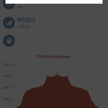
Durée
4h
Difficulté
Difficile
Profil du parcours
2200
2000
1800
1600