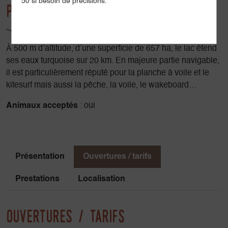
50 si besoin de précisions.
Présentation
À 500 m d’altitude, d’une superficie de 657 ha, le lac étend
ses eaux turquoise sur 20 km. En majeure partie navigable,
il est particulièrement réputé pour la planche à voile et le
kitesurf mais aussi la pêche, la voile, le wakeboard…
Animaux acceptés
: oui
Présentation
Ouvertures / tarifs
Prestations
Localisation
Ouvertures / tarifs