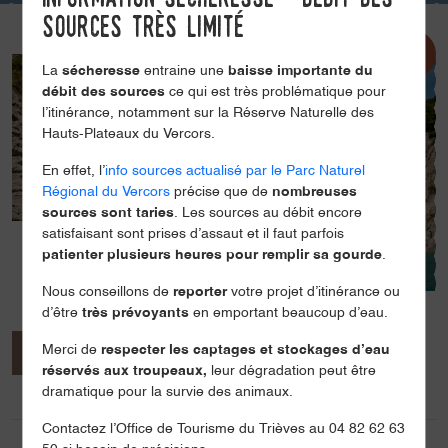
sources très limité
La
sécheresse
entraine une
baisse importante du
débit des sources
ce qui est très problématique pour
l’itinérance, notamment sur la Réserve Naturelle des
Hauts-Plateaux du Vercors.
En effet, l’
info sources actualisé par le Parc Naturel
Régional du Vercors
précise que de
nombreuses
sources sont taries
. Les sources au débit encore
satisfaisant sont prises d’assaut et il faut parfois
patienter plusieurs heures pour remplir sa gourde
.
Nous conseillons de
reporter
votre projet d’itinérance ou
d’être
très prévoyants
en emportant beaucoup d’eau.
Merci de
respecter les captages et stockages d’eau
Présentation
Ouvertures / tarifs
réservés aux troupeaux,
leur dégradation peut être
dramatique pour la survie des animaux.
Prestations
Localisation
Contactez l’Office de Tourisme du Trièves au 04 82 62 63