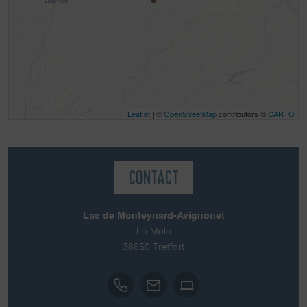
Leaflet
| ©
OpenStreetMap
contributors ©
CARTO
Contact
Lac de Monteynard-Avignonet
Le Môle
38650
Treffort