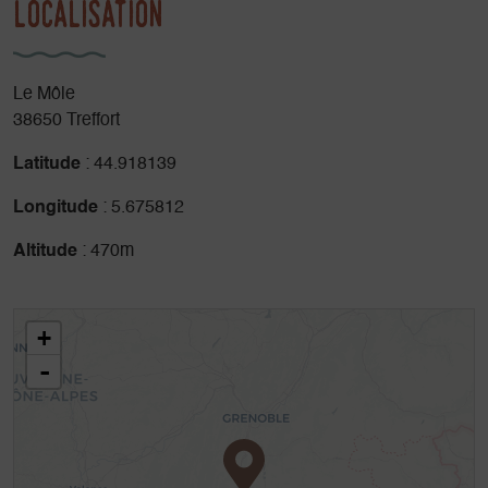
Localisation
Le Môle
38650 Treffort
Latitude
: 44.918139
Longitude
: 5.675812
Altitude
: 470m
+
-