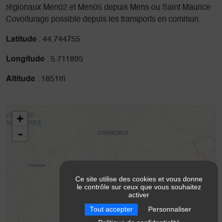
régionaux Men02 et Men05 depuis Mens ou Saint Maurice
Covoiturage possible depuis les transports en commun.
Latitude
: 44.744755
Longitude
: 5.711895
Altitude
: 1851m
+
-
Ce site utilise des cookies et vous donne
le contrôle sur ceux que vous souhaitez
activer
Tout accepter
Personnaliser