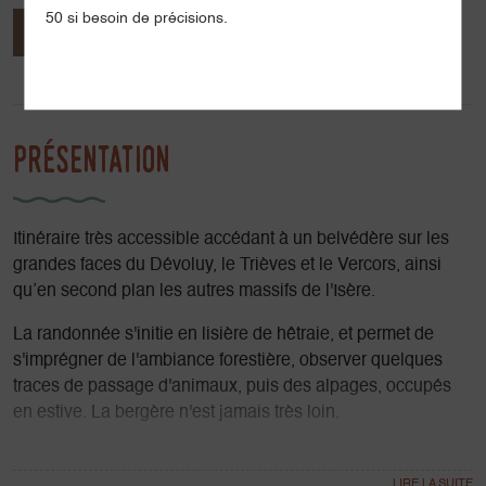
50 si besoin de précisions.
Présentation
Ouvertures / tarifs
Prestations
Localisation
Présentation
Itinéraire très accessible accédant à un belvédère sur les
grandes faces du Dévoluy, le Trièves et le Vercors, ainsi
qu’en second plan les autres massifs de l'Isère.
La randonnée s'initie en lisière de hêtraie, et permet de
s'imprégner de l'ambiance forestière, observer quelques
traces de passage d'animaux, puis des alpages, occupés
en estive. La bergère n'est jamais très loin.
La vue se dégage face au Grand Ferrand et nombreux