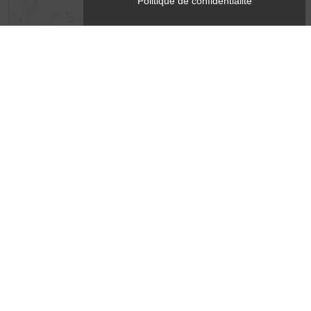
Politique de confidentialité
Leaflet
| ©
OpenStreetMap
contributors ©
CARTO
Contact
Alizane Montagne
38930
Lalley
Langues parlées
Allemand
Anglais
Espagnol
Français