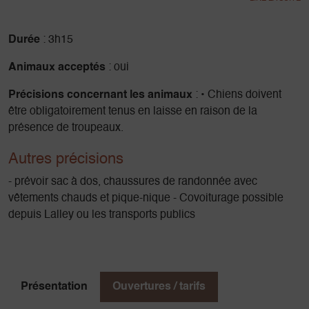
autres sommets voisins. La proximité permet d'y identifier
les nombreuses sentes humaines et sauvages. En été, de
nombreux oiseaux longent les falaises. Un temps
Durée
: 3h15
d'observation aux jumelles pourra permettre d'en
Animaux acceptés
: oui
contempler quelques uns.
Précisions concernant les animaux
: • Chiens doivent
La montée au sommet du Rognon change d'orientation et
être obligatoirement tenus en laisse en raison de la
nous invite à contempler le Vercors et la bassin du Trièves,
présence de troupeaux.
y retrouver ses nombreux villages, observer les lacs plus
lointains, et identifier les massifs en arrière-plan.
Autres précisions
- prévoir sac à dos, chaussures de randonnée avec
vêtements chauds et pique-nique - Covoiturage possible
depuis Lalley ou les transports publics
Présentation
Ouvertures / tarifs