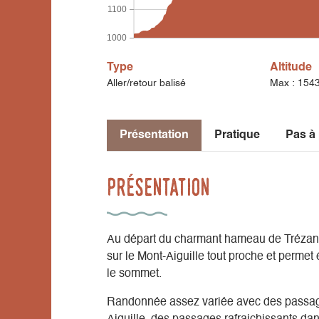
1100
1000
Type
Altitude
Aller/retour balisé
Max : 154
Présentation
Pratique
Pas à
Présentation
Au départ du charmant hameau de Trézann
sur le Mont-Aiguille tout proche et perme
le sommet.
Randonnée assez variée avec des passage