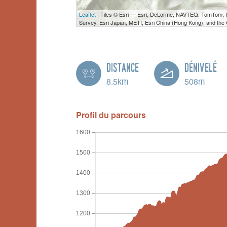
Leaflet
| Tiles © Esri — Esri, DeLorme, NAVTEQ, TomTom,
Survey, Esri Japan, METI, Esri China (Hong Kong), and th
Distance
Dénivelé
8.5km
508m
Profil du parcours
1600
1500
1400
1300
1200