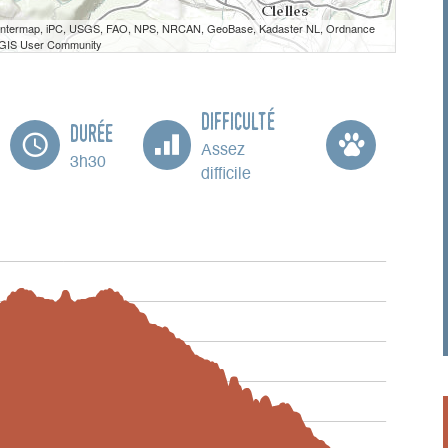
 Intermap, iPC, USGS, FAO, NPS, NRCAN, GeoBase, Kadaster NL, Ordnance
e GIS User Community
Difficulté
Durée
Assez
3h30
difficile