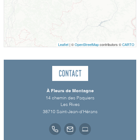
Leaflet
| ©
OpenStreetMap
contributors ©
CARTO
Contact
À Fleurs de Montagne
14 chemin des Paquiers
Les Rives
38710
Saint-Jean-d'Hérans