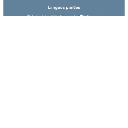
Langues parlées
Anglais
Espagnol
Français
A découvrir aussi