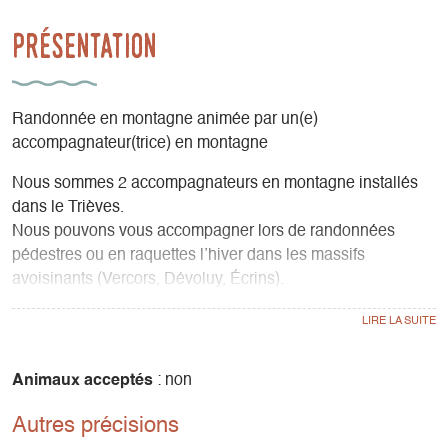
Présentation
Randonnée en montagne animée par un(e)
accompagnateur(trice) en montagne
Nous sommes 2 accompagnateurs en montagne installés
dans le Trièves.
Nous pouvons vous accompagner lors de randonnées
pédestres ou en raquettes l’hiver dans les massifs
avoisinants (Vercors, Dévoluy, Écrins).
Nous sommes spécialisés dans l'animation nature pour les
familles, les groupes, les comités d’entreprise, les centres
de vacances et les scolaires. L'occasion d'apprendre tout
en s'amusant !
Animaux acceptés
: non
Autres précisions