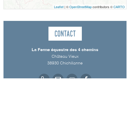
Leaflet
| ©
OpenStreetMap
contributors ©
CARTO
Contact
La Ferme équestre des 4 chemins
Château Vieux
38930
Chichilianne
Langues parlées
Anglais
Français