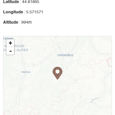
Latitude
: 44.81865
Longitude
: 5.571571
Altitude
: 994m
+
-