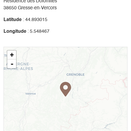
Residence des Dolomites
38650 Gresse-en-Vercors
Latitude
: 44.893015
Longitude
: 5.548467
+
-