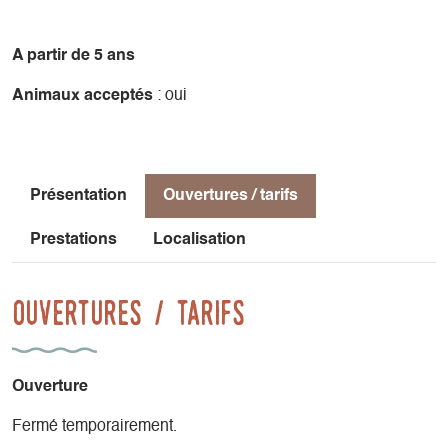
bientôt à La Maison de Pays du Trièves !
- Pour toute la famille
A partir de 5 ans
- Renseignements à l'Office de Tourisme 04 82 62 63 50
Animaux acceptés
: oui
Présentation
Ouvertures / tarifs
Prestations
Localisation
Ouvertures / tarifs
Ouverture
Fermé temporairement.