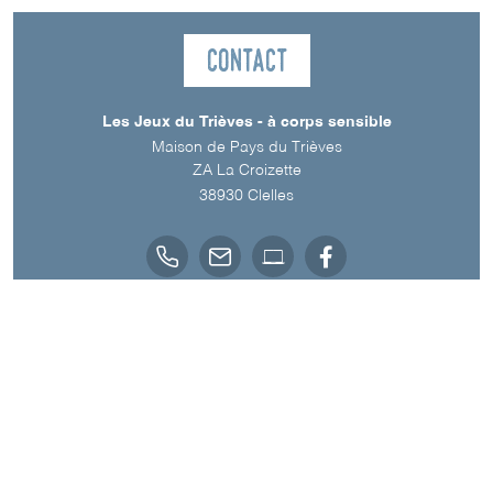
Contact
Les Jeux du Trièves - à corps sensible
Maison de Pays du Trièves
ZA La Croizette
38930
Clelles
Langue parlée
Français