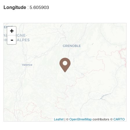
Longitude
: 5.605903
+
-
Leaflet
| ©
OpenStreetMap
contributors ©
CARTO