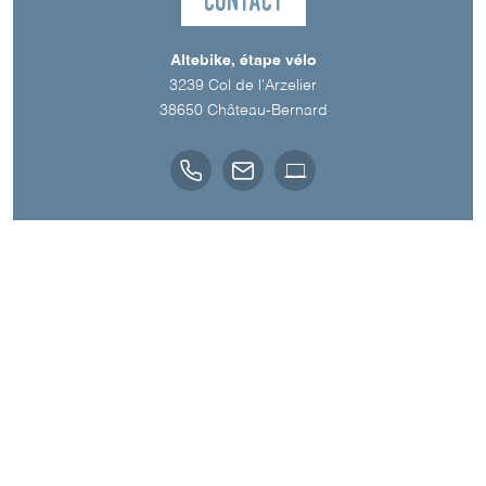
Altebike, étape vélo
3239 Col de l'Arzelier
38650
Château-Bernard
Langues parlées
Anglais
Français
A découvrir aussi