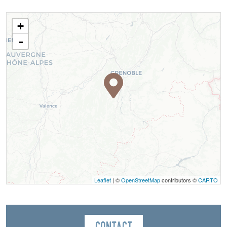
+
-
Leaflet
| ©
OpenStreetMap
contributors ©
CARTO
Contact