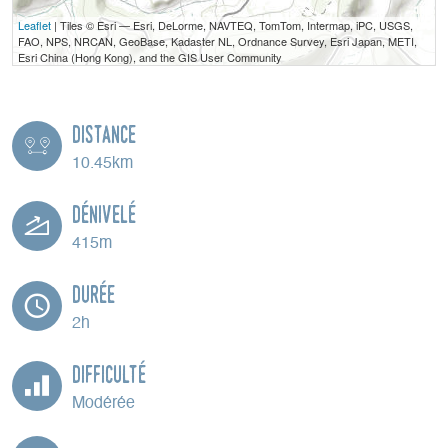
Leaflet
| Tiles © Esri — Esri, DeLorme, NAVTEQ, TomTom, Intermap, iPC, USGS,
FAO, NPS, NRCAN, GeoBase, Kadaster NL, Ordnance Survey, Esri Japan, METI,
Esri China (Hong Kong), and the GIS User Community
Distance
10.45km
Dénivelé
415m
Durée
2h
Difficulté
Modérée