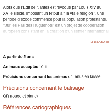
Alors que l’Edit de Nantes est révoqué par Louis XIV au
XVIIe siècle, imposant un retour à “ la vraie religion ”, une
période d’exode commence pour la population protestante.
“Sur les Pas des Huguenots” est un projet de coopération
européen consistant en la création d’un sentier international
de grande randonnée suivant le tracé historique de l’exil
des Huguenots* du Dauphiné.
L'étape décrite ici relie Saint Jean d'Hérans à La Mure, à
travers les magnifiques paysages du Trièves.
A partir de 5 ans
Animaux acceptés
: oui
Précisions concernant les animaux
: Tenus en laisse.
Précisions concernant le balisage
GR (rouge et blanc)
Références cartographiques