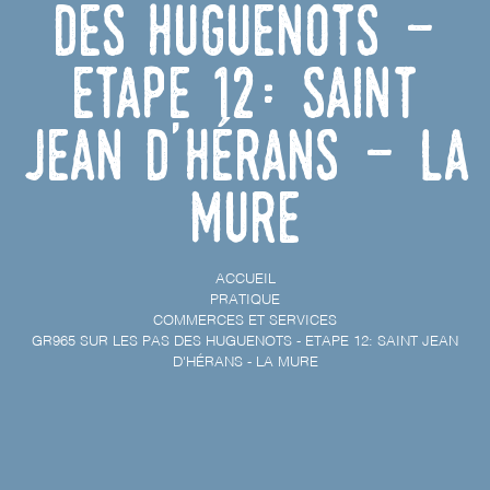
des Huguenots -
Etape 12: Saint
Jean d'Hérans - La
Mure
ACCUEIL
PRATIQUE
COMMERCES ET SERVICES
GR965 SUR LES PAS DES HUGUENOTS - ETAPE 12: SAINT JEAN
D'HÉRANS - LA MURE