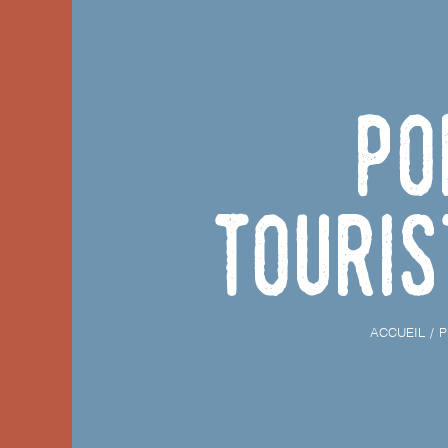
Po
touris
ACCUEIL
P