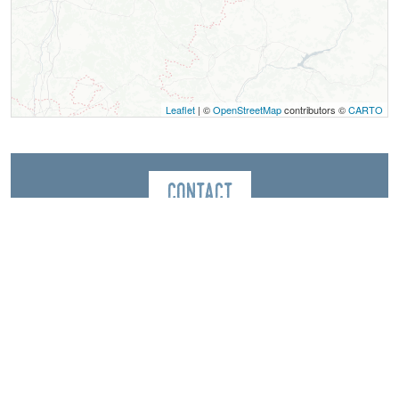
Leaflet
| ©
OpenStreetMap
contributors ©
CARTO
Contact
Location de matériel sportif
Lac de Monteynard
Camping de la plage
4049 route du lac
38650
Treffort