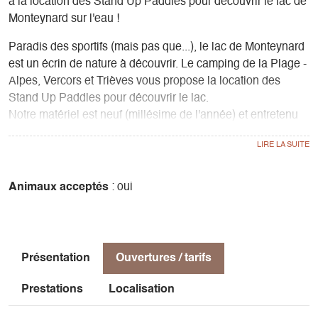
à la location des Stand Up Paddles pour découvrir le lac de
Monteynard sur l'eau !
Paradis des sportifs (mais pas que...), le lac de Monteynard
est un écrin de nature à découvrir. Le camping de la Plage -
Alpes, Vercors et Trièves vous propose la location des
Stand Up Paddles pour découvrir le lac.
Notre matériel est neuf (millésime de l'année) et entretenu
régulièrement.
Le Stand Up Paddle offre la possibilité de se déplacer
rapidement sur l’eau sur une grande planche de surf large
et épaisse, très stable.
Animaux acceptés
: oui
Présentation
Ouvertures / tarifs
Prestations
Localisation