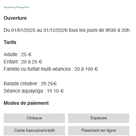
- un rituel de passage lors des changements dans votre vie
(grossesse, naissance, séparation, mariage,
déménagement, maladie, retraite, décès, deuil périnatal)ou
Ouverture
de changement de saison pour toute personne souhaitant
accompagner ce moment de passage en douceur grâce à la
Du 01/01/2025 au 31/12/2026 tous les jours de 9h30 à 20h.
caresse de l’eau
Tarifs
Découvrez la carte des soins sur notre site
Adulte : 25 €
Enfant : 20 à 25 €
Accueillir l'extraordinaire
Famille ou forfait multi-séances : 20 à 100 €
Namasté
Balade créative : 2h 25€
Séance aquayoga : 1h 10 €
Modes de paiement
Chèque
Espèces
Carte bancaire/crédit
Paiement en ligne