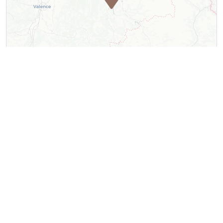
Leaflet
| ©
OpenStreetMap
contributors ©
CARTO
Contact
cabinet Aquazen
Lieu à définir :Plage de la salette / Plage des vignes au lac /
plage de Savel au lac / Piscine du camping de Savel
route du lac
38650
Treffort