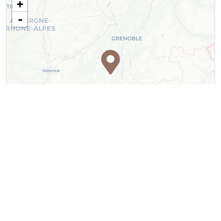
+
-
Leaflet
| ©
OpenStreetMap
contributors ©
CARTO
Contact