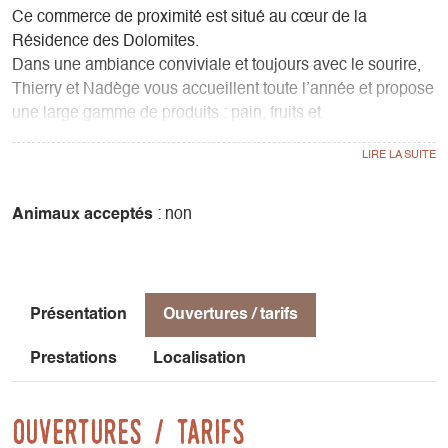
Ce commerce de proximité est situé au cœur de la
Résidence des Dolomites.
Dans une ambiance conviviale et toujours avec le sourire,
Thierry et Nadège vous accueillent toute l’année et propose
une large gamme de produits : pain, fruits et
légumes, produits frais, produits locaux, régionaux et
biologiques, surgelés, glaces, épicerie, vins, bières
régionales, droguerie, souvenirs … Un service de livraison
à domicile est proposé pour les personnes âgées ou à
Animaux acceptés
: non
mobilité réduite.
Présentation
Ouvertures / tarifs
Prestations
Localisation
Ouvertures / tarifs